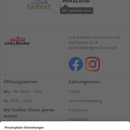
Link & Becker GmbH & Co. KG
Wirtheimer Str. 8
63599 Biebergemünd-Kassel
Öffnungszeiten:
Zahlungsarten
Mo. – Fr.
08:00 – 18:00
PayPal
Sa.
09:00 – 12:00
Onlineüberweisung
Wir helfen Ihnen gerne
Kreditkarte
weiter
Rechnung*
Tel.:
+49 6050 908030
E-Mail:
shop@holzland-
*Bonität vorausgesetzt