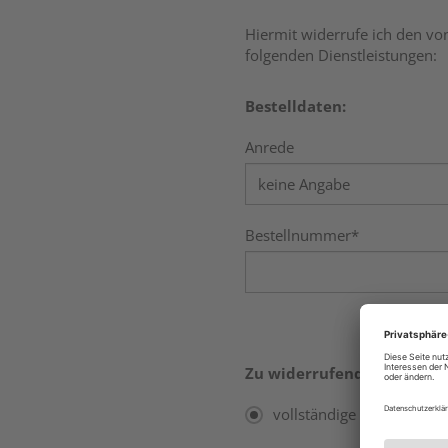
Hiermit widerrufe ich den vo
folgenden Dienstleistungen:
Bestelldaten:
Anrede
Bestellnummer*
Zu widerrufende Positione
vollständige Bestellung