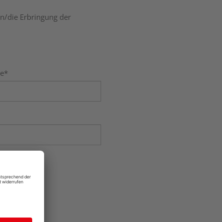
n/die Erbringung der
e*