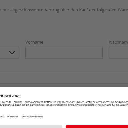
n mir abgeschlossenen Vertrag über den Kauf der folgenden Ware
Vorname
Nachnam
n:
einzelne Artikel