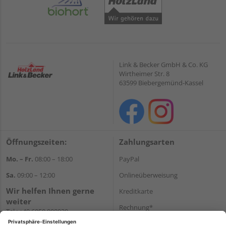
Link & Becker GmbH & Co. KG
Wirtheimer Str. 8
63599 Biebergemünd-Kassel
Öffnungszeiten:
Zahlungsarten
Mo. – Fr.
08:00 – 18:00
PayPal
Sa.
09:00 – 12:00
Onlineüberweisung
Wir helfen Ihnen gerne
Kreditkarte
weiter
Rechnung*
Tel.:
+49 6050 908030
E-Mail:
shop@holzland-
*Bonität vorausgesetzt