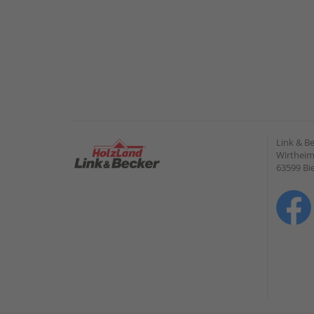
Link & B
Wirtheime
63599 Bi