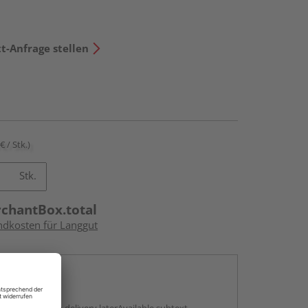
t-Anfrage stellen
€ / Stk.)
Stk.
rchantBox.total
andkosten für Langgut
en
g: