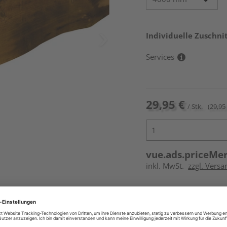
Individuelle Zuschnit
Services
29,95 €
/ Stk.
(29,95 
vue.ads.priceMe
inkl. MwSt.
zzgl. Vers
Online bestell
Auf Vorbestellun