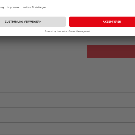
vue.ads.priceMerch
Beim Händler 
Auf Vorbestellun
vue.ads.priceMerch