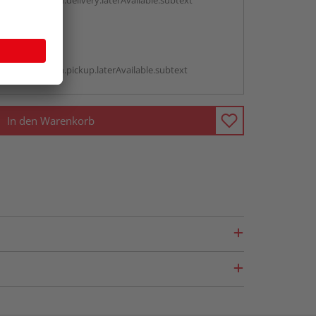
antBox.option.delivery.laterAvailable.subtext
abholen
g:
antBox.option.pickup.laterAvailable.subtext
In den Warenkorb