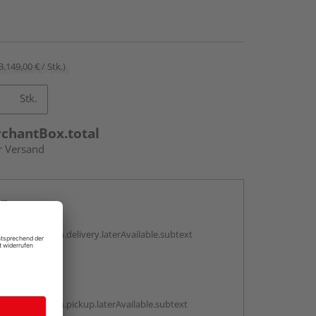
3.149,00 € / Stk.)
Stk.
rchantBox.total
r Versand
en
g:
antBox.option.delivery.laterAvailable.subtext
abholen
g:
antBox.option.pickup.laterAvailable.subtext