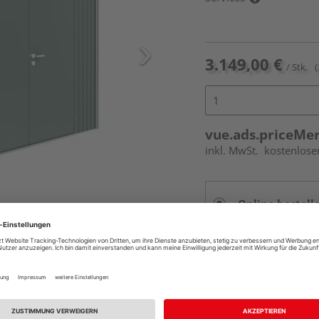
3.149,00 €
/ Stk.
(
vue.ads.priceMe
inkl. MwSt.
kostenlose
Online bestell
Auf Vorbestellun
vue.ads.priceMerch
Beim Händler 
Auf Vorbestellun
vue.ads.priceMerch