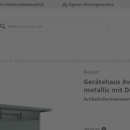
te Fachhandelsqualität
Eigener Montageservice
ppen
Gerätehaus AvantGarde Gr. A8 quarzgrau- metallic mit Doppeltü
Biohort
Gerätehaus Av
metallic mit
Artikelinformatione
Services