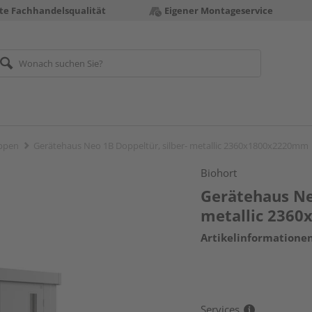
te Fachhandelsqualität
Eigener Montageservice
ppen
Gerätehaus Neo 1B Doppeltür, silber- metallic 2360x1800x2220mm
Biohort
Gerätehaus Ne
metallic 236
Artikelinformatione
Services