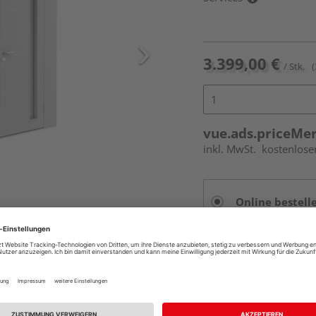
3.399,00 €
/ Stk.
(
vue.ads.priceMe
inkl. MwSt.
kostenlose
Online bestell
Auf Vorbestellun
vue.ads.priceMerch
Beim Händler 
Auf Vorbestellun
vue.ads.priceMerch