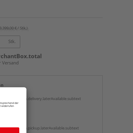
3.399,00 € / Stk.)
Stk.
rchantBox.total
r Versand
en
g:
antBox.option.delivery.laterAvailable.subtext
abholen
g:
antBox.option.pickup.laterAvailable.subtext