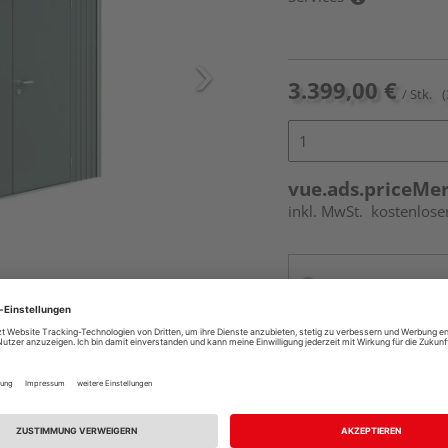
3.399,00 €
/ Stk.
(
vue.ads.priceMe
inkl. MwSt.
kostenlose
Online bestell
Auf Vorbestellun
vue.ads.priceMerch
Beim Händler 
Auf Vorbestellun
vue.ads.priceMerch