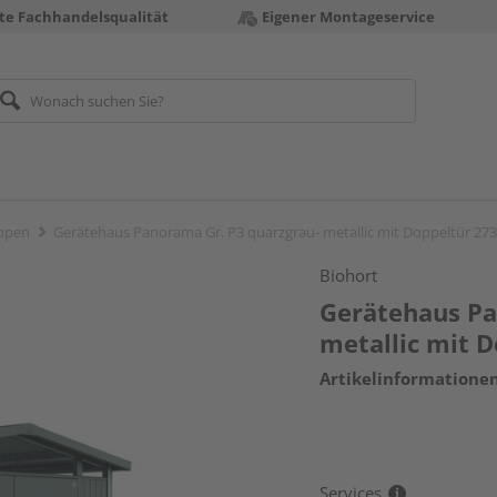
te Fachhandelsqualität
Eigener Montageservice
ppen
Gerätehaus Panorama Gr. P3 quarzgrau- metallic mit Doppeltür 
Biohort
Gerätehaus Pa
metallic mit
Artikelinformatione
Services