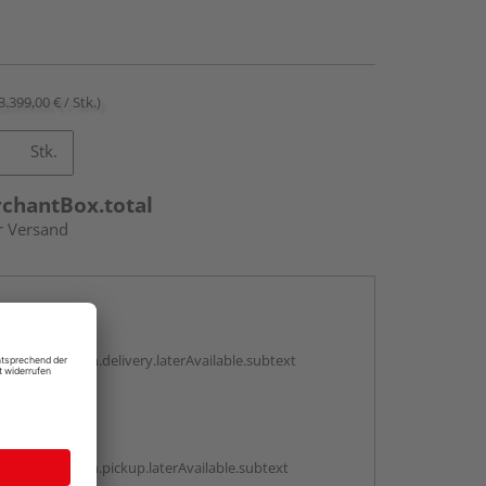
3.399,00 € / Stk.)
Stk.
rchantBox.total
r Versand
en
g:
antBox.option.delivery.laterAvailable.subtext
abholen
g:
antBox.option.pickup.laterAvailable.subtext