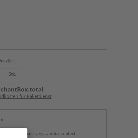
€ / Stk.)
Stk.
rchantBox.total
ndkosten für Paketdienst
en
antBox.option.delivery.available.subtext