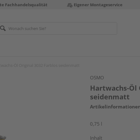
te Fachhandelsqualität
Eigener Montageservice
twachs-Öl Original 3032 Farblos seidenmatt
OSMO
Hartwachs-Öl 
seidenmatt
Artikelinformatione
0,75 l
Inhalt