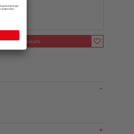
abholen
ng möglich
In den Warenkorb