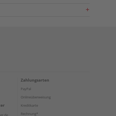
Zahlungsarten
PayPal
Onlineüberweisung
ter
Kreditkarte
Rechnung*
er.de