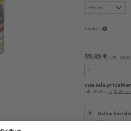
Services
39,45 €
/ Stk.
(39,45 
vue.ads.priceMe
inkl. MwSt.
zzgl. Versa
Online bestell
Auf Lager:
vue.ads.priceMerch