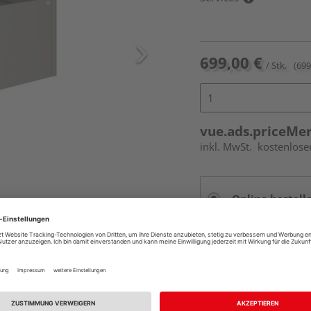
699,00 €
/ Stk.
(699
vue.ads.priceMe
inkl. MwSt.
kostenlose
Online bestell
Auf Vorbestellun
vue.ads.priceMerch
Beim Händler 
Auf Vorbestellun
vue.ads.priceMerch