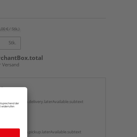
,00 € / Stk.)
Stk.
rchantBox.total
r Versand
en
g:
antBox.option.delivery.laterAvailable.subtext
abholen
g:
antBox.option.pickup.laterAvailable.subtext