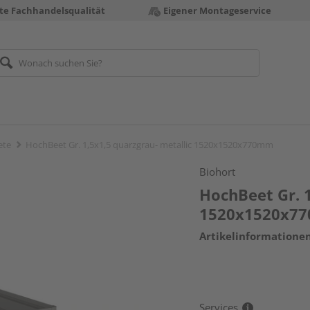
te Fachhandelsqualität
Eigener Montageservice
ete
HochBeet Gr. 1,5x1,5 quarzgrau- metallic 1520x1520x770mm
Biohort
HochBeet Gr. 1
1520x1520x7
Artikelinformatione
Services