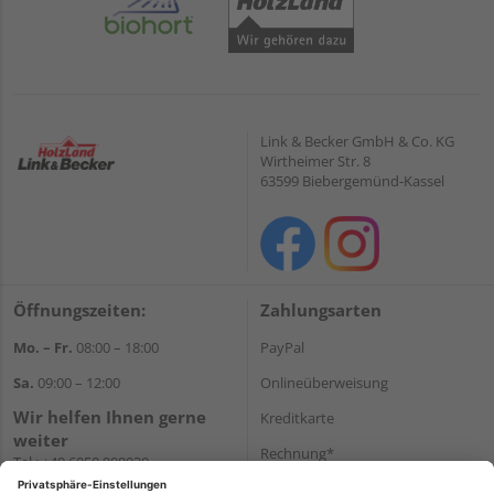
Link & Becker GmbH & Co. KG
Wirtheimer Str. 8
63599 Biebergemünd-Kassel
Öffnungszeiten:
Zahlungsarten
Mo. – Fr.
08:00 – 18:00
PayPal
Sa.
09:00 – 12:00
Onlineüberweisung
Wir helfen Ihnen gerne
Kreditkarte
weiter
Rechnung*
Tel.:
+49 6050 908030
E-Mail:
shop@holzland-
*Bonität vorausgesetzt