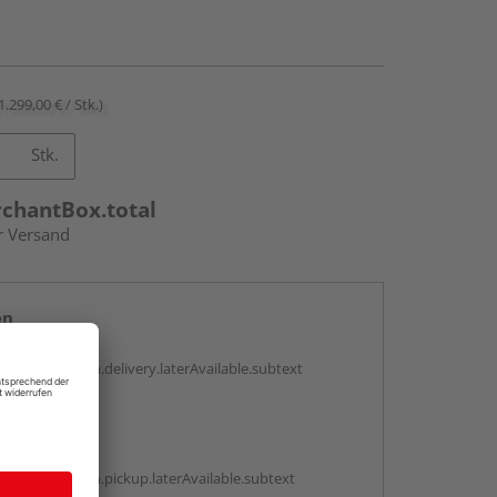
1.299,00 € / Stk.)
Stk.
rchantBox.total
r Versand
en
g:
antBox.option.delivery.laterAvailable.subtext
abholen
g:
antBox.option.pickup.laterAvailable.subtext