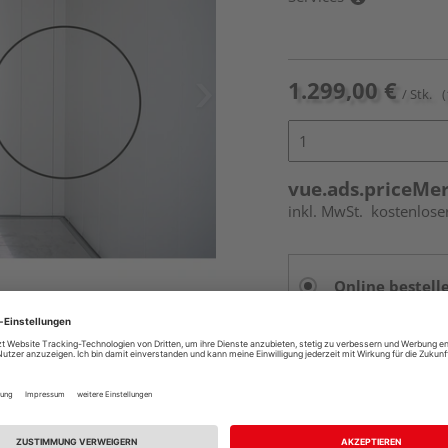
1.299,00 €
/ Stk.
(
vue.ads.priceMe
inkl. MwSt.
kostenlose
Online bestell
Auf Vorbestellun
vue.ads.priceMerch
Beim Händler 
ferumfang enthalten.
Auf Vorbestellun
vue.ads.priceMerch