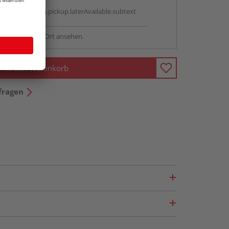
g:
antBox.option.pickup.laterAvailable.subtext
sstellung - vor Ort ansehen.
In den Warenkorb
fragen