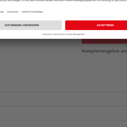
Auf Vorbestellun
vue.ads.priceMerch
Verfügbar in der Au
Komplettangebot an