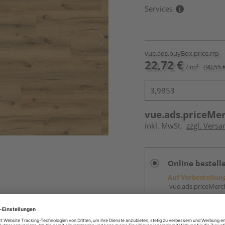
Services
vue.ads.buyBox.price.rrp
22,72 €
/ m²
(90,55 
vue.ads.priceMe
inkl. MwSt.
zzgl. Versa
Online bestell
Auf Vorbestellun
vue.ads.priceMerch
Beim Händler 