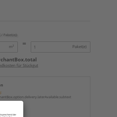
€ / Paket(e))
m²
Paket(e)
rchantBox.total
ndkosten für Stückgut
en
g:
antBox.option.delivery.laterAvailable.subtext
abholen