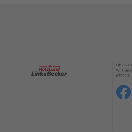
Link & B
Wirtheime
63599 Bi