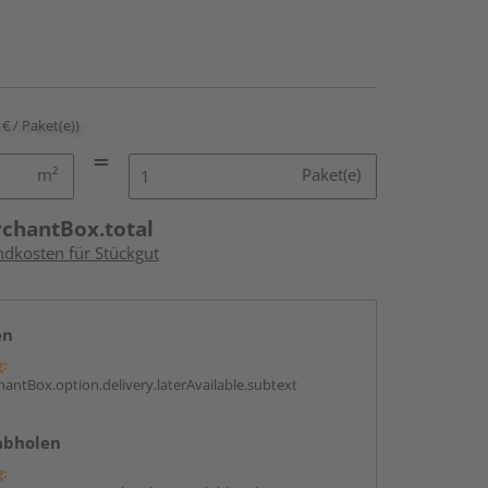
 € / Paket(e))
m²
Paket(e)
rchantBox.total
ndkosten für Stückgut
en
g:
antBox.option.delivery.laterAvailable.subtext
abholen
g: