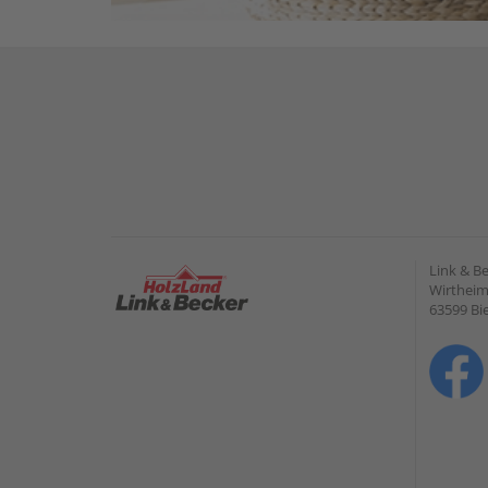
Link & B
Wirtheime
63599 Bi