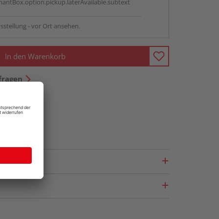
antBox.option.pickup.laterAvailable.subtext
sstellung - vor Ort ansehen.
In den Warenkorb
fragen