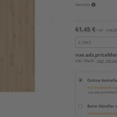
Services
61,45 €
/ m²
(134,35
vue.ads.priceMe
inkl. MwSt.
zzgl. Versa
Online bestell
Auf Vorbestellun
vue.ads.priceMerch
Beim Händler 
Auf Vorbestellun