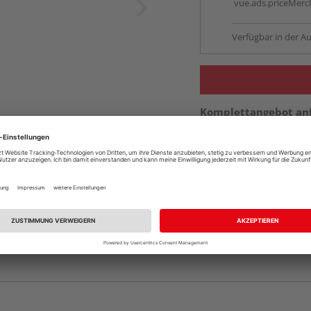
vue.ads.priceMerch
Verfügbar in der Au
Komplettangebot an