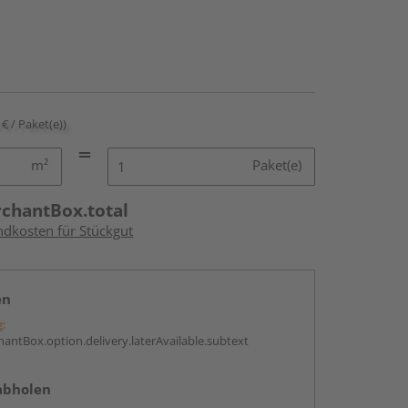
 € / Paket(e))
m²
Paket(e)
rchantBox.total
ndkosten für Stückgut
en
g:
antBox.option.delivery.laterAvailable.subtext
abholen