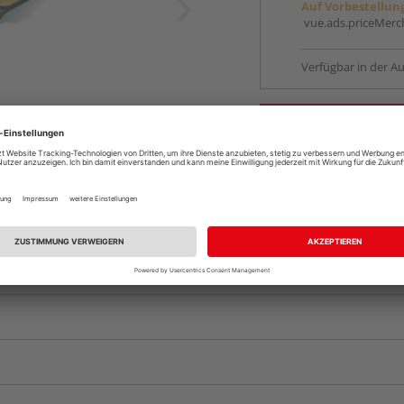
Auf Vorbestellun
vue.ads.priceMerch
Verfügbar in der Au
Komplettangebot an