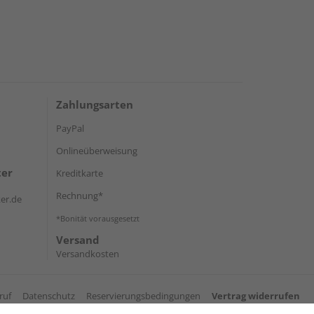
Zahlungsarten
PayPal
Onlineüberweisung
ter
Kreditkarte
Rechnung*
er.de
*Bonität vorausgesetzt
Versand
Versandkosten
ruf
Datenschutz
Reservierungsbedingungen
Vertrag widerrufen