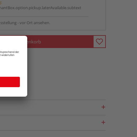
g:
antBox.option.pickup.laterAvailable.subtext
sstellung - vor Ort ansehen.
In den Warenkorb
fragen