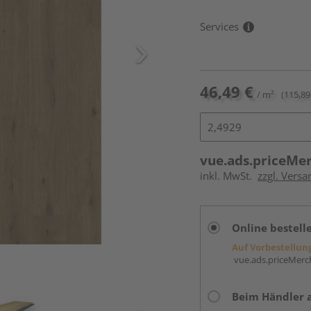
Services
46,49 €
/ m²
(115,89
vue.ads.priceMe
inkl. MwSt.
zzgl. Versa
Online bestell
Auf Vorbestellun
vue.ads.priceMerch
Beim Händler 