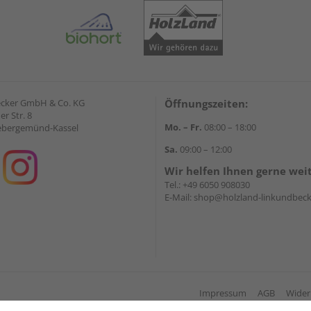
ecker GmbH & Co. KG
Öffnungszeiten:
r Str. 8
Mo. – Fr.
08:00 – 18:00
ebergemünd-Kassel
Sa.
09:00 – 12:00
Wir helfen Ihnen gerne wei
Tel.:
+49 6050 908030
E-Mail:
shop@holzland-linkundbeck
Impressum
AGB
Wider