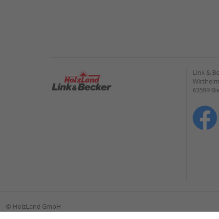
Link & B
Wirtheime
63599 Bi
©
HolzLand GmbH