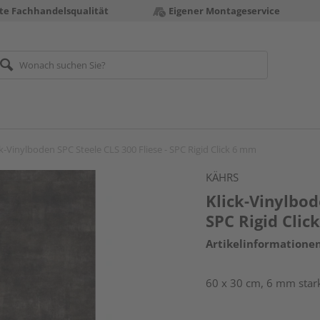
te Fachhandelsqualität
Eigener Montageservice
ck-Vinylboden SPC Steele CLS 300 Fliese - SPC Rigid Click 6 mm
KÄHRS
Klick-Vinylbod
SPC Rigid Cli
Artikelinformatione
60 x 30 cm, 6 mm stark