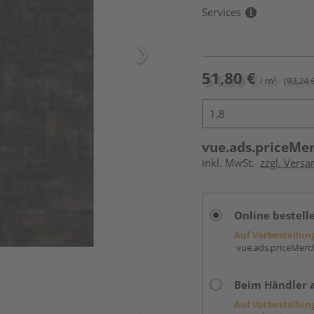
Services
51,80 €
/ m²
(93,24 
vue.ads.priceMe
inkl. MwSt.
zzgl. Versa
Online bestell
Auf Vorbestellun
vue.ads.priceMerch
Beim Händler 
Auf Vorbestellun