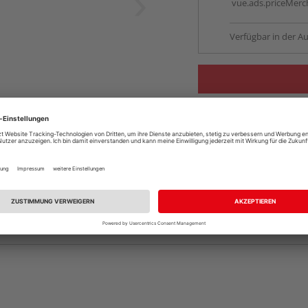
vue.ads.priceMerch
Verfügbar in der Au
Komplettangebot an