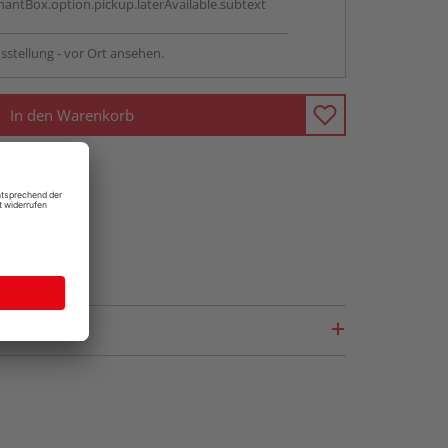
antBox.option.pickup.laterAvailable.subtext
sstellung - vor Ort ansehen.
In den Warenkorb
fragen