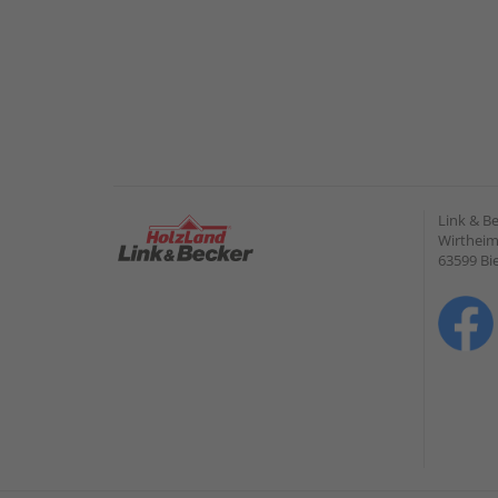
Link & B
Wirtheime
63599 Bi