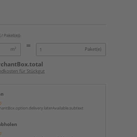
€ / Paket(e))
m²
Paket(e)
rchantBox.total
ndkosten für Stückgut
en
g:
antBox.option.delivery.laterAvailable.subtext
abholen
g: