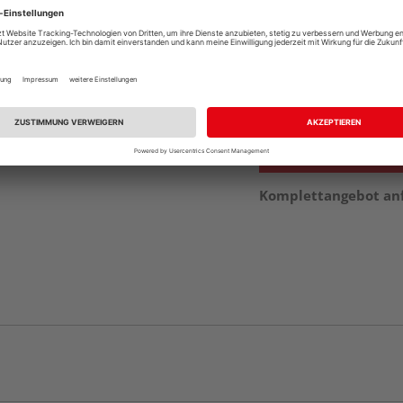
vue.ads.priceMerch
Beim Händler 
Auf Vorbestellun
vue.ads.priceMerch
Komplettangebot an