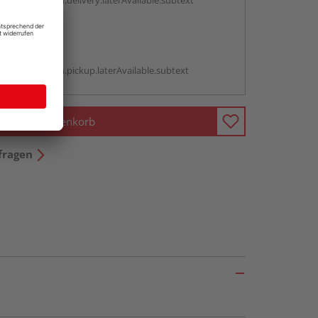
antBox.option.delivery.laterAvailable.subtext
abholen
g:
antBox.option.pickup.laterAvailable.subtext
In den Warenkorb
fragen