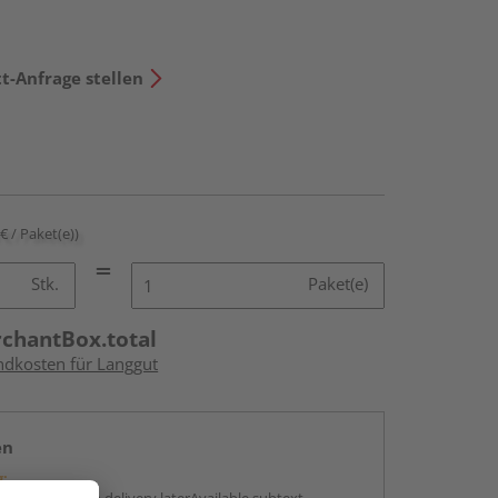
t-Anfrage stellen
 € / Paket(e))
Stk.
Paket(e)
rchantBox.total
andkosten für Langgut
en
g: