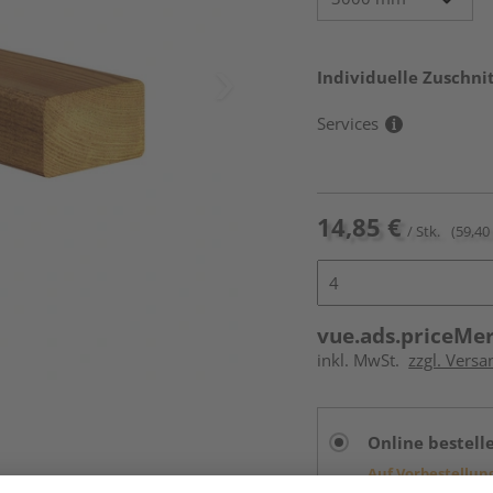
Individuelle Zuschnit
Services
14,85 €
/ Stk.
(59,40
vue.ads.priceMe
inkl. MwSt.
zzgl. Vers
Online bestell
Auf Vorbestellun