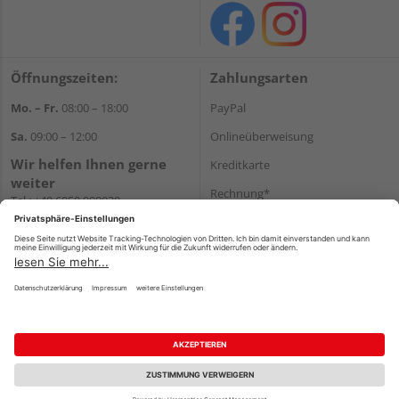
Öffnungszeiten:
Zahlungsarten
Mo. – Fr.
08:00 – 18:00
PayPal
Sa.
09:00 – 12:00
Onlineüberweisung
Wir helfen Ihnen gerne
Kreditkarte
weiter
Rechnung*
Tel.:
+49 6050 908030
E-Mail:
shop@holzland-
*Bonität vorausgesetzt
linkundbecker.de
Versand
Versandkosten
Impressum
AGB
Widerruf
Datenschutz
Reservierungsbedingungen
Vertrag widerrufen
©
HolzLand GmbH