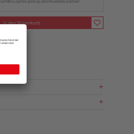
antBox.option.pickup.laterAvailable.subtext
In den Warenkorb
fragen