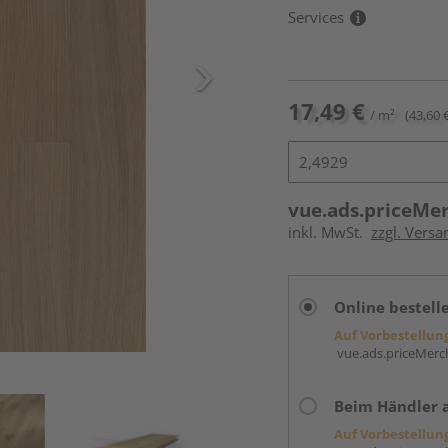
Services
17,49 €
/ m²
(43,60 
vue.ads.priceMe
inkl. MwSt.
zzgl. Versa
Online bestell
Auf Vorbestellun
vue.ads.priceMerch
Beim Händler 
Auf Vorbestellun