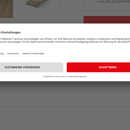
vue.ads.priceMerch
Komplettangebot an