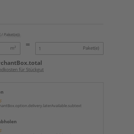
€ / Paket(e))
m²
Paket(e)
rchantBox.total
ndkosten für Stückgut
en
g:
antBox.option.delivery.laterAvailable.subtext
abholen
g: