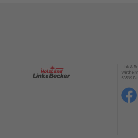
Link & B
Wirtheime
63599 Bi