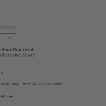
,00 € / Stk.)
Stk.
rchantBox.total
ndkosten für Stückgut
en
g:
antBox.option.delivery.laterAvailable.subtext
abholen
g: