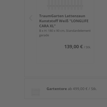
TraumGarten Lattenzaun
Kunststoff Weiß "LONGLIFE
CARA XL"
B x H: 180 x 90 cm, Standardelement
gerade
139,00 €
/ Stk.
Gartentore
ab 499,00 € / Stk.