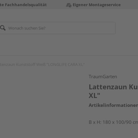
te Fachhandelsqualität
Eigener Montageservice
ttenzaun Kunststoff Weiß "LONGLIFE CARA XL"
TraumGarten
Lattenzaun Ku
XL"
Artikelinformatione
B x H: 180 x 100/90 c