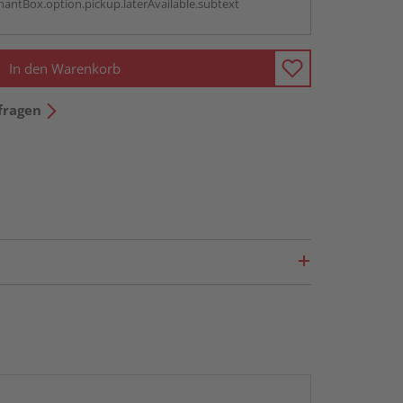
antBox.option.pickup.laterAvailable.subtext
In den Warenkorb
fragen