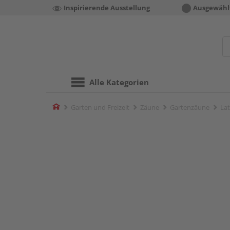
Inspirierende Ausstellung
Ausgewähl
Alle Kategorien
Home
Garten und Freizeit
Zäune
Gartenzäune
La