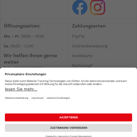
Öffnungszeiten:
Zahlungsarten
Mo. – Fr.
08:00 – 18:00
PayPal
Sa.
09:00 – 12:00
Onlineüberweisung
Wir helfen Ihnen gerne
Kreditkarte
weiter
Rechnung*
Tel.:
+49 6050 908030
E-Mail:
shop@holzland-
*Bonität vorausgesetzt
linkundbecker.de
Versand
Versandkosten
Impressum
AGB
Widerruf
Datenschutz
Reservierungsbedingungen
Vertrag widerrufen
©
HolzLand GmbH