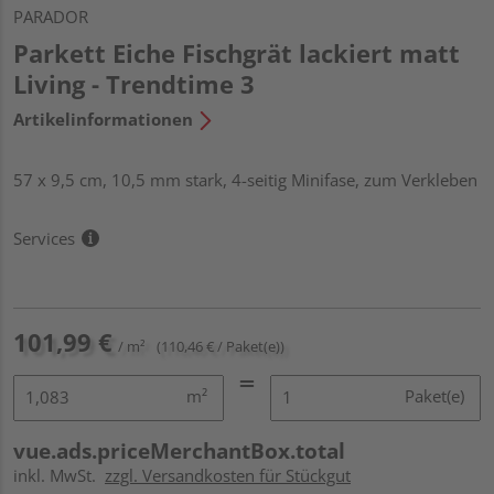
PARADOR
Parkett Eiche Fischgrät lackiert matt
Living - Trendtime 3
Artikelinformationen
57 x 9,5 cm, 10,5 mm stark, 4-seitig Minifase, zum Verkleben
Services
101,99 €
/ m²
(110,46 € / Paket(e))
m²
Paket(e)
vue.ads.priceMerchantBox.total
inkl. MwSt.
zzgl. Versandkosten für Stückgut