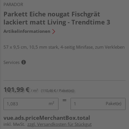
PARADOR
Parkett Eiche nougat Fischgrät
lackiert matt Living - Trendtime 3
Artikelinformationen
57 x 9,5 cm, 10,5 mm stark, 4-seitig Minifase, zum Verkleben
Services
101,99 €
/ m²
(110,46 € / Paket(e))
m²
Paket(e)
vue.ads.priceMerchantBox.total
inkl. MwSt.
zzgl. Versandkosten für Stückgut