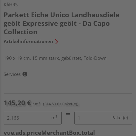
KÄHRS
Parkett Eiche Unico Landhausdiele
geölt Expressive geölt - Da Capo
Collection
Artikelinformationen
190 x 19 cm, 15 mm stark, gebürstet, Fold-Down
Services
145,20 €
/ m²
(314,50 € / Paket(e))
m²
Paket(e)
vue.ads.priceMerchantBox.total