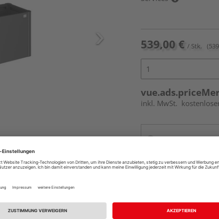
539,00 €
/ Stk.
(539
vue.ads.priceMe
inkl. MwSt.
kostenlose
Online bestell
Auf Vorbestellun
vue.ads.priceMerch
Beim Händler 
Auf Vorbestellun
vue.ads.priceMerch