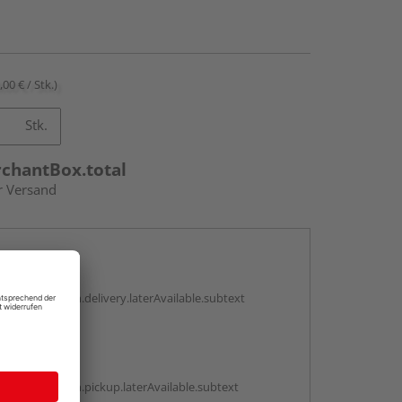
,00 € / Stk.)
Stk.
rchantBox.total
r Versand
en
g:
antBox.option.delivery.laterAvailable.subtext
abholen
g:
antBox.option.pickup.laterAvailable.subtext