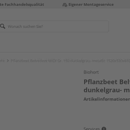
te Fachhandelsqualität
Eigener Montageservice
ete
Pflanzbeet Belvedere MIDI Gr. 150 dunkelgrau- metallic 1520x530x
Biohort
Pflanzbeet Bel
dunkelgrau- 
Artikelinformatione
Services