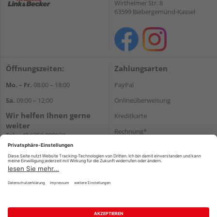
Wirtheimer Str. 8
63599 Biebergemünd-Kassel
Öffnungszeiten:
Zahlungsarten
Mo. – Fr.
08:00 – 18:00
PayPal
Sa.
09:00 – 12:00
Onlineüberweisung
Wir helfen Ihnen gerne
Kreditkarte
weiter
Rechnung*
Tel.:
+49 6050 908030
E-Mail:
shop@holzland-
*Bonität vorausgesetzt
linkundbecker.de
Versand
Versandkosten
Impressum
AGB
Widerruf
Datenschutz