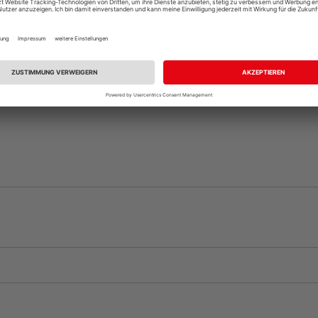
Beim Händler 
Auf Vorbestellun
vue.ads.priceMerch