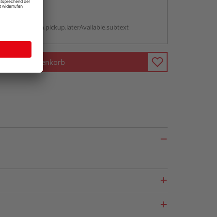
abholen
g:
antBox.option.pickup.laterAvailable.subtext
In den Warenkorb