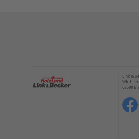
Link & B
Wirtheime
63599 Bi