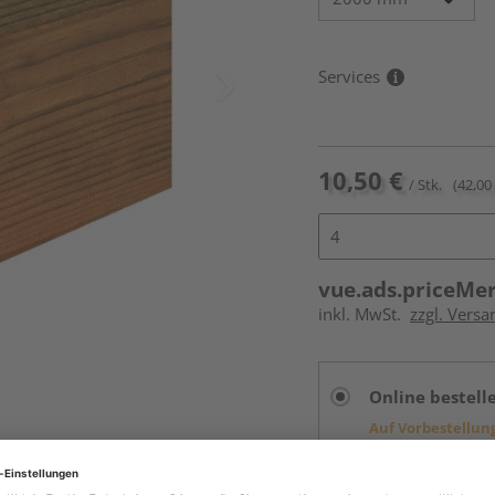
Services
10,50 €
/ Stk.
(42,00
vue.ads.priceMe
inkl. MwSt.
zzgl. Versa
Online bestell
Auf Vorbestellun
vue.ads.priceMerch