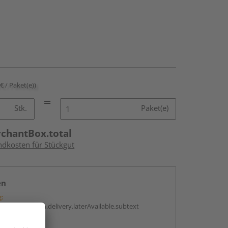
 € / Paket(e))
Stk.
Paket(e)
rchantBox.total
ndkosten für Stückgut
en
g:
antBox.option.delivery.laterAvailable.subtext