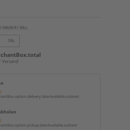
1.549,00 € / Stk.)
Stk.
rchantBox.total
r Versand
en
g:
antBox.option.delivery.laterAvailable.subtext
abholen
g:
antBox.option.pickup.laterAvailable.subtext