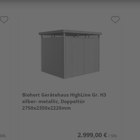
Biohort Gerätehaus HighLine Gr. H3
silber- metallic, Doppeltür
2750x2350x2220mm
2.999,00 €
 Stk.
/ Stk.