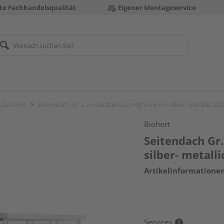
te Fachhandelsqualität
Eigener Montageservice
-Zubehör
Seitendach Gr. L zu Gerätehaus HighLine H3 silber- metallic
Biohort
Seitendach Gr.
silber- metal
Artikelinformatione
Services