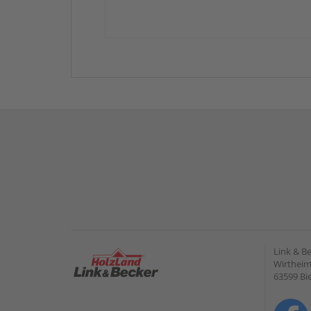
Link & B
Wirtheime
63599 Bi