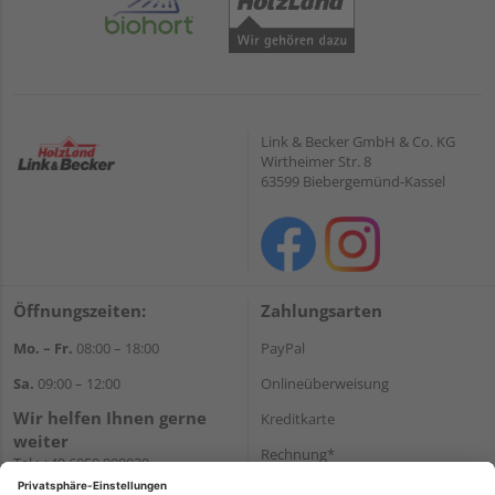
Link & Becker GmbH & Co. KG
Wirtheimer Str. 8
63599 Biebergemünd-Kassel
Öffnungszeiten:
Zahlungsarten
Mo. – Fr.
08:00 – 18:00
PayPal
Sa.
09:00 – 12:00
Onlineüberweisung
Wir helfen Ihnen gerne
Kreditkarte
weiter
Rechnung*
Tel.:
+49 6050 908030
E-Mail:
shop@holzland-
*Bonität vorausgesetzt