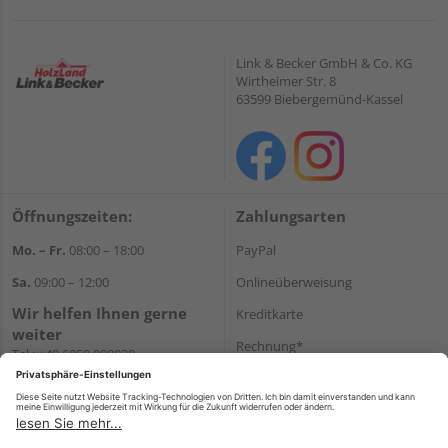
Link & Becker GmbH & Co. KG
Wirtheimer Str. 8
63599 Biebergemünd-Kassel
Öffnungszeiten:
Zahlungsarten
Mo. – Fr.
08:00 – 18:00
PayPal
Sa.
09:00 – 12:00
Onlineüberweisung
Wir helfen Ihnen gerne
Kreditkarte
weiter
Rechnung*
Tel.:
+49 6050 908030
E-Mail:
shop@holzland-
*Bonität vorausgesetzt
linkundbecker.de
Versand
Versandkosten