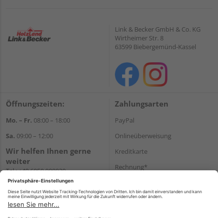
Link & Becker GmbH & Co. KG
Wirtheimer Str. 8
63599 Biebergemünd-Kassel
Öffnungszeiten:
Zahlungsarten
Mo. – Fr.
08:00 – 18:00
PayPal
Sa.
09:00 – 12:00
Onlineüberweisung
Wir helfen Ihnen gerne
Kreditkarte
weiter
Rechnung*
Tel.:
+49 6050 908030
E-Mail:
shop@holzland-
*Bonität vorausgesetzt
linkundbecker.de
Versand
Versandkosten