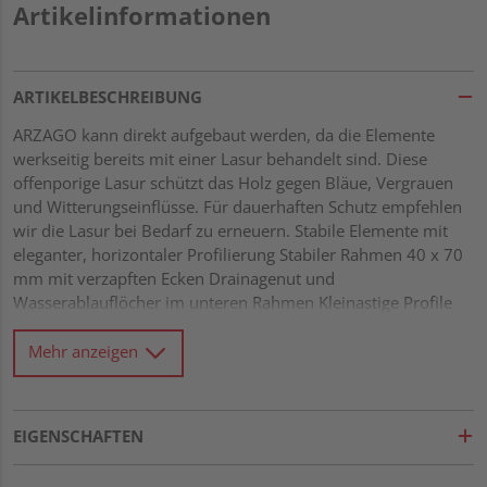
Artikelinformationen
ARTIKELBESCHREIBUNG
ARZAGO kann direkt aufgebaut werden, da die Elemente
werkseitig bereits mit einer Lasur behandelt sind. Diese
offenporige Lasur schützt das Holz gegen Bläue, Vergrauen
und Witterungseinflüsse. Für dauerhaften Schutz empfehlen
wir die Lasur bei Bedarf zu erneuern. Stabile Elemente mit
eleganter, horizontaler Profilierung Stabiler Rahmen 40 x 70
mm mit verzapften Ecken Drainagenut und
Wasserablauflöcher im unteren Rahmen Kleinastige Profile
21 x 122 mm mit Riffel-Hobelung Gitter mit Leisten 10 x 40
mm und einer Maschenweite von 60 x 60 mm Alle
Mehr anzeigen
Verbindungen aus Edelstahl
EIGENSCHAFTEN