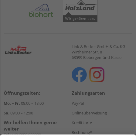
Link & Becker GmbH & Co. KG
Wirtheimer Str. 8
63599 Biebergemünd-Kassel
Öffnungszeiten:
Zahlungsarten
Mo. – Fr.
08:00 – 18:00
PayPal
Sa.
09:00 – 12:00
Onlineüberweisung
Wir helfen Ihnen gerne
Kreditkarte
weiter
Rechnung*
Tel.:
+49 6050 908030