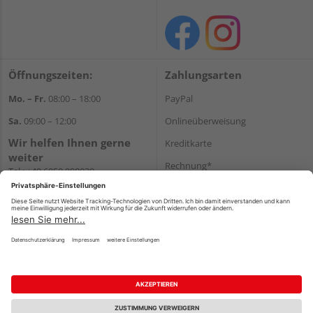
Öffnungszeiten:
Zahlungsarten
Mo. – Fr.
08:00 – 18:00
PayPal
Sa.
09:00 – 12:00
Onlineüberweisung
Wir helfen Ihnen gerne
Kreditkarte
weiter
Rechnung*
Tel.:
+49 6050 908030
E-Mail:
shop@holzland-
*Bonität vorausgesetzt
linkundbecker.de
Versand
Versandkosten
Impressum
AGB
Widerruf
Datenschutz
Reservierungsbedingungen
Vertrag widerrufen