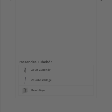
Pas
Passendes Zubehör
Zaun-Zubehör
Zaunbeschläge
Beschläge