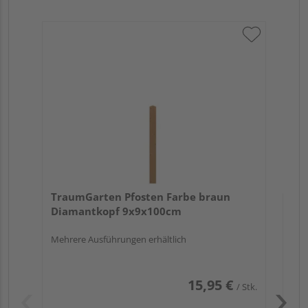
Tr
zu
7x
TraumGarten Pfosten Farbe braun
Diamantkopf 9x9x100cm
Mehrere Ausführungen erhältlich
15,95 €
/ Stk.