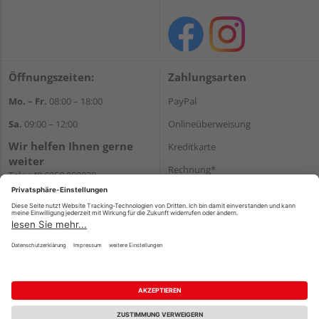
Öffnungszeiten:
Zahlungsarten
Mo. – Fr.
08:00 – 18:00
PayPal
Sa.
09:00 – 12:00
Onlineüberweisung
Wir helfen Ihnen gerne
Kreditkarte
weiter
Rechnung*
Tel.:
+49 6050 908030
E-Mail:
shop@holzland-
*Bonität vorausgesetzt
linkundbecker.de
Versand
Versandkosten
Impressum
AGB
Widerruf
Datenschutz
Reservierungsbedingungen
Vertrag widerrufen