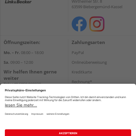
Wirtheimer Str. 8
63599 Biebergemünd-Kassel
Öffnungszeiten:
Zahlungsarten
Mo. – Fr.
08:00 – 18:00
PayPal
Sa.
09:00 – 12:00
Onlineüberweisung
Wir helfen Ihnen gerne
Kreditkarte
weiter
Rechnung*
Tel.:
+49 6050 908030
E-Mail:
shop@holzland-
*Bonität vorausgesetzt
linkundbecker.de
Versand
Versandkosten
Impressum
AGB
Widerruf
Datenschutz