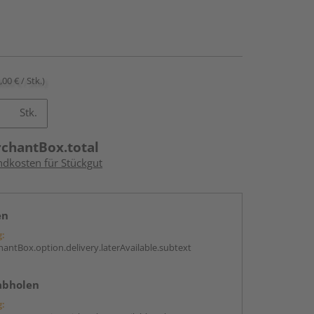
,00 € / Stk.)
Stk.
rchantBox.total
ndkosten für Stückgut
en
g:
antBox.option.delivery.laterAvailable.subtext
abholen
g: