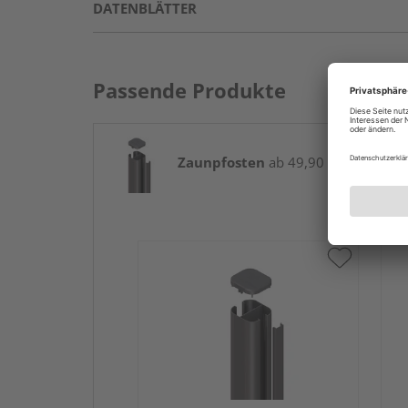
DATENBLÄTTER
Passende Produkte
Zaunpfosten
ab 49,90 € / Stk.