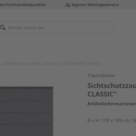
te Fachhandelsqualität
Eigener Montageservice
Sichtschutzzaun WPC anthrazit "SYSTEM WPC CLASSIC"
TraumGarten
Sichtschutzza
CLASSIC"
Artikelinformatione
B x H: 178 x 183 cm, S