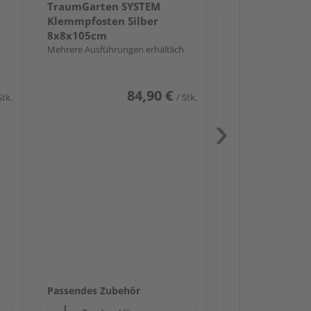
TraumGarten SYSTEM
Klemmpfosten Silber
8x8x105cm
Mehrere Ausführungen erhältlich
84,90 €
Stk.
/ Stk.
Passendes Zube
Zaunbesch
Zaun-Zube
Beschläge
Passendes Zubehör