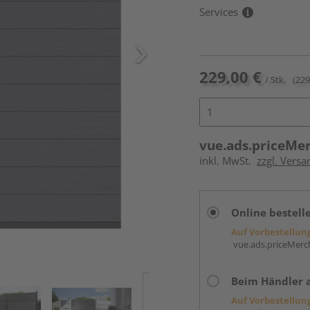
Services
229,00 €
/ Stk.
(229
vue.ads.priceMe
inkl. MwSt.
zzgl. Versa
Online bestell
Auf Vorbestellun
vue.ads.priceMerch
Beim Händler 
Auf Vorbestellun