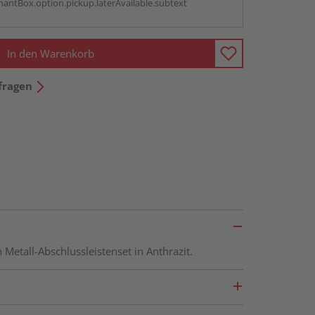
antBox.option.pickup.laterAvailable.subtext
In den Warenkorb
fragen
etall-Abschlussleistenset in Anthrazit.