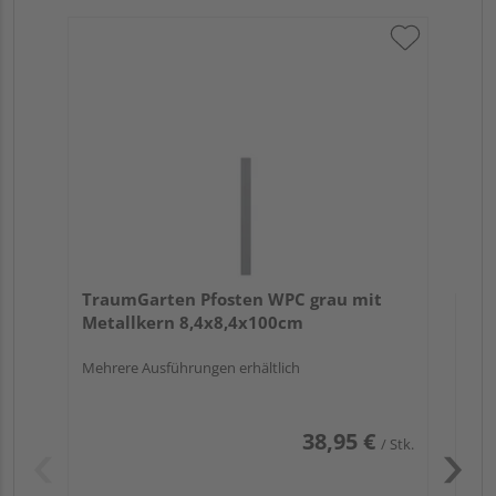
Tr
zu
7x
TraumGarten Pfosten WPC grau mit
Metallkern 8,4x8,4x100cm
Mehrere Ausführungen erhältlich
38,95 €
/ Stk.