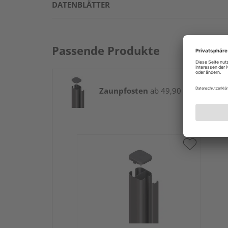
DATENBLÄTTER
Passende Produkte
Zaunpfosten
ab 49,90 € / Stk.