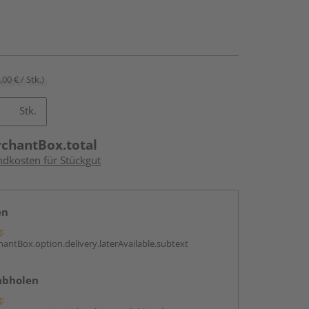
,00 € / Stk.)
Stk.
rchantBox.total
ndkosten für Stückgut
en
g:
antBox.option.delivery.laterAvailable.subtext
abholen
g: