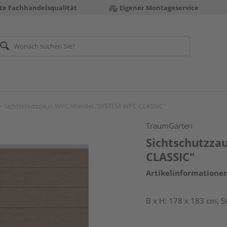
te Fachhandelsqualität
Eigener Montageservice
Sichtschutzzaun WPC Mandel "SYSTEM WPC CLASSIC"
TraumGarten
Sichtschutzz
CLASSIC"
Artikelinformatione
B x H: 178 x 183 cm, S