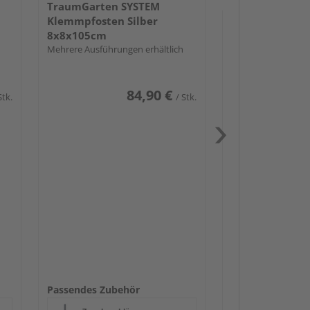
TraumGarten SYSTEM
Klemmpfosten Silber
8x8x105cm
Mehrere Ausführungen erhältlich
84,90 €
Stk.
/ Stk.
Passendes Zube
Zaunbesch
Zaun-Zube
Beschläge
Passendes Zubehör