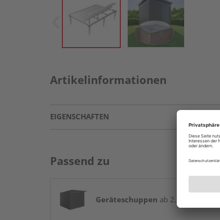
Artikelinformationen
EIGENSCHAFTEN
Passend zu
Geräteschuppen
ab 2.299,00 € / St