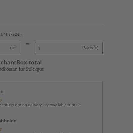
 € / Paket(e))
m²
Paket(e)
rchantBox.total
ndkosten für Stückgut
en
g:
antBox.option.delivery.laterAvailable.subtext
abholen
g: