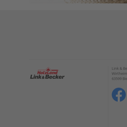
Link & B
Wirtheime
63599 Bi