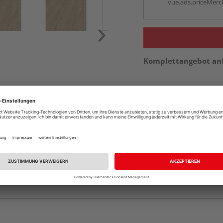
vue.ads.priceMerch
Komplettangebot an