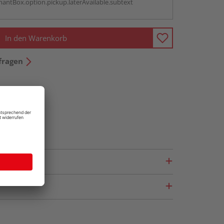
antBox.option.pickup.laterAvailable.subtext
In den Warenkorb
fragen