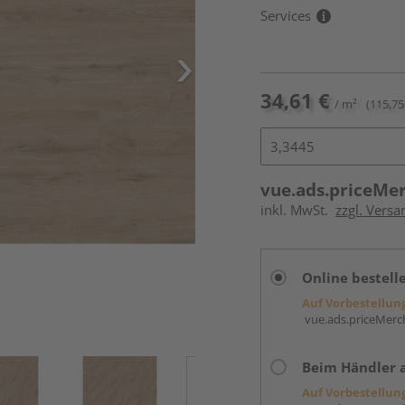
Services
34,61 €
/ m²
(115,75
vue.ads.priceMe
inkl. MwSt.
zzgl. Versa
Online bestell
Auf Vorbestellun
vue.ads.priceMerch
Beim Händler 
Auf Vorbestellun