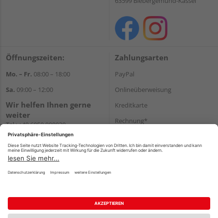
63599 Biebergemünd-Kassel
Öffnungszeiten:
Zahlungsarten
Mo. – Fr.
08:00 – 18:00
PayPal
Sa.
09:00 – 12:00
Onlineüberweisung
Wir helfen Ihnen gerne
Kreditkarte
weiter
Rechnung*
Tel.:
+49 6050 908030
E-Mail:
shop@holzland-
*Bonität vorausgesetzt
linkundbecker.de
Versand
Versandkosten
Impressum
AGB
Widerruf
Datenschutz
Reservierungsbedingungen
Vertrag widerrufen