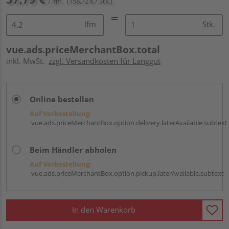
/ lfm
(158,72 € / Stk.)
lfm
Stk.
vue.ads.priceMerchantBox.total
inkl. MwSt.
zzgl. Versandkosten für Langgut
Online bestellen
Auf Vorbestellung:
vue.ads.priceMerchantBox.option.delivery.laterAvailable.subtext
Beim Händler abholen
Auf Vorbestellung:
vue.ads.priceMerchantBox.option.pickup.laterAvailable.subtext
In den Warenkorb