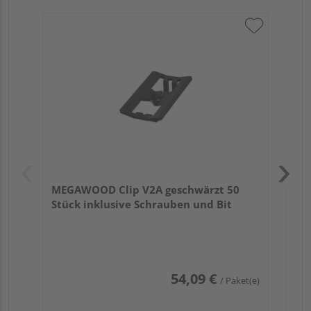
ME
ink
MEGAWOOD Clip V2A geschwärzt 50
Stück inklusive Schrauben und Bit
54,09 €
/ Paket(e)