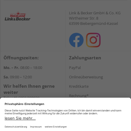
Link & Becker GmbH & Co. KG
Wirtheimer Str. 8
63599 Biebergemünd-Kassel
Öffnungszeiten:
Zahlungsarten
Mo. – Fr.
08:00 – 18:00
PayPal
Sa.
09:00 – 12:00
Onlineüberweisung
Wir helfen Ihnen gerne
Kreditkarte
weiter
Rechnung*
Tel.:
+49 6050 908030
E-Mail:
shop@holzland-
*Bonität vorausgesetzt
linkundbecker.de
Versand
Versandkosten