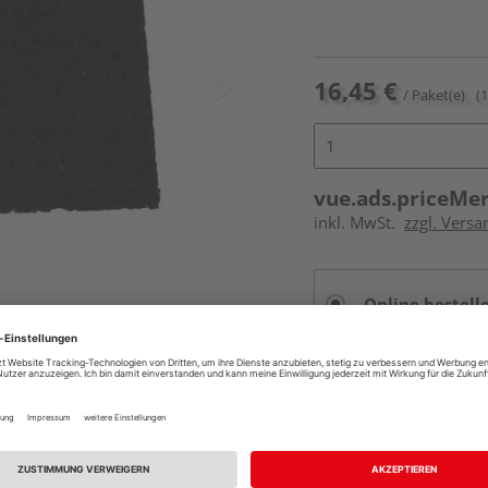
16,45 €
/ Paket(e)
(
vue.ads.priceMe
inkl. MwSt.
zzgl. Versa
Online bestell
Auf Lager:
vue.ads.priceMerch
Beim Händler 
Auf Lager:
Abholu