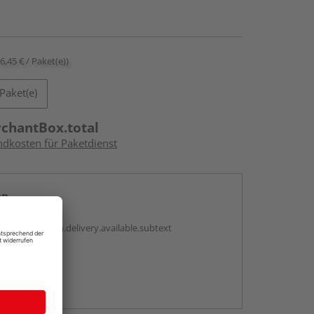
16,45 € / Paket(e))
Paket(e)
rchantBox.total
ndkosten für Paketdienst
en
antBox.option.delivery.available.subtext
abholen
ng möglich