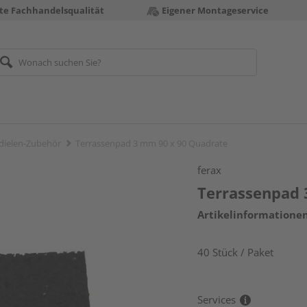
te Fachhandelsqualität
Eigener Montageservice
dielen-Zubehör
Terrassenpad 3 mm 90 x 90 Quadrate
ferax
Terrassenpad 
Artikelinformatione
40 Stück / Paket
Services