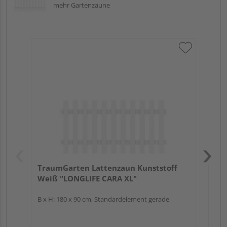
mehr Gartenzäune
Tr
We
B x
Hoc
TraumGarten Lattenzaun Kunststoff
Weiß "LONGLIFE CARA XL"
B x H: 180 x 90 cm, Standardelement gerade