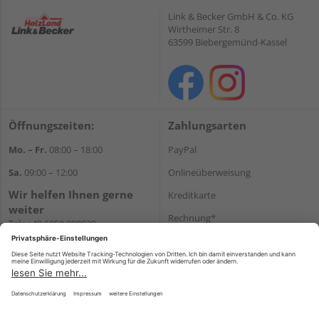
Link & Becker GmbH & Co. KG
Wirtheimer Str. 8
63599 Biebergemünd-Kassel
Öffnungszeiten:
Zahlungsarten
Mo. – Fr.
08:00 – 18:00
PayPal
Sa.
09:00 – 12:00
Onlineüberweisung
Wir helfen Ihnen gerne
Kreditkarte
weiter
Rechnung*
Tel.:
+49 6050 908030
E-Mail:
shop@holzland-
*Bonität vorausgesetzt
linkundbecker.de
Versand
Versandkosten