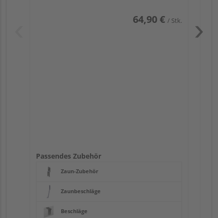
64,90 €
/ Stk.
Pas
Passendes Zubehör
Zaun-Zubehör
Zaunbeschläge
Beschläge