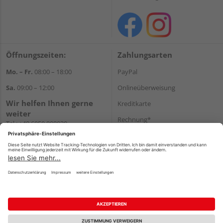
Öffnungszeiten:
Zahlungsarten
Mo. – Fr.
08:00 – 18:00
PayPal
Sa.
09:00 – 12:00
Onlineüberweisung
Wir helfen Ihnen gerne
Kreditkarte
weiter
Rechnung*
Tel.:
+49 6050 908030
E-Mail:
shop@holzland-
*Bonität vorausgesetzt
linkundbecker.de
Versand
Versandkosten
Impressum
AGB
Widerruf
Datenschutz
Reservierungsbedingungen
Vertrag widerrufen