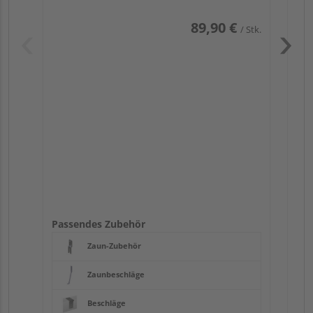
89,90 €
/ Stk.
Pas
Passendes Zubehör
Zaun-Zubehör
Zaunbeschläge
Beschläge