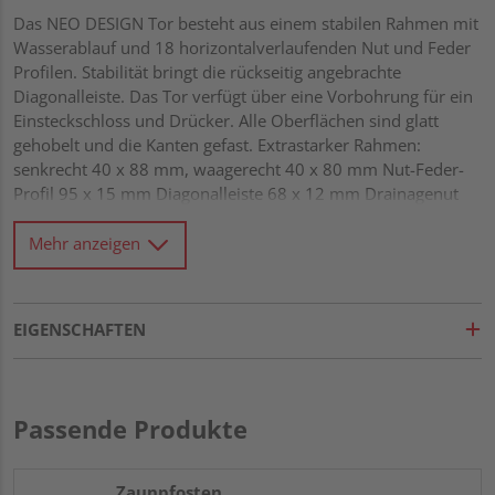
Das NEO DESIGN Tor besteht aus einem stabilen Rahmen mit
Wasserablauf und 18 horizontalverlaufenden Nut und Feder
Profilen. Stabilität bringt die rückseitig angebrachte
Diagonalleiste. Das Tor verfügt über eine Vorbohrung für ein
Einsteckschloss und Drücker. Alle Oberflächen sind glatt
gehobelt und die Kanten gefast. Extrastarker Rahmen:
senkrecht 40 x 88 mm, waagerecht 40 x 80 mm Nut-Feder-
Profil 95 x 15 mm Diagonalleiste 68 x 12 mm Drainagenut
und Wasserablauflöcher im Rahmen Alle Verbindungen aus
Edelstahl
Mehr anzeigen
EIGENSCHAFTEN
Passende Produkte
Zaunpfosten