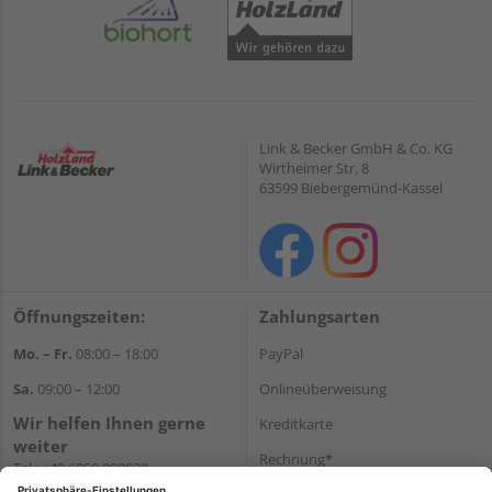
Link & Becker GmbH & Co. KG
Wirtheimer Str. 8
63599 Biebergemünd-Kassel
Öffnungszeiten:
Zahlungsarten
Mo. – Fr.
08:00 – 18:00
PayPal
Sa.
09:00 – 12:00
Onlineüberweisung
Wir helfen Ihnen gerne
Kreditkarte
weiter
Rechnung*
Tel.:
+49 6050 908030
E-Mail:
shop@holzland-