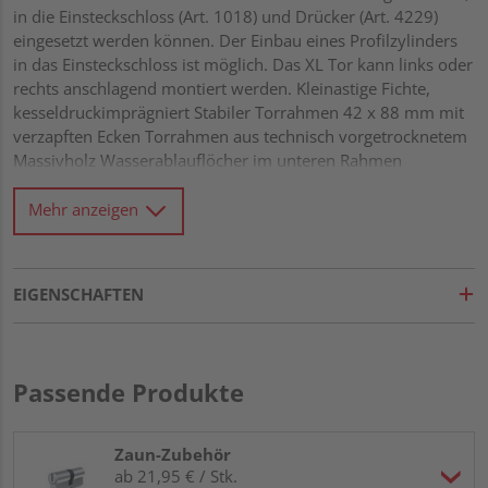
in die Einsteckschloss (Art. 1018) und Drücker (Art. 4229)
eingesetzt werden können. Der Einbau eines Profilzylinders
in das Einsteckschloss ist möglich. Das XL Tor kann links oder
rechts anschlagend montiert werden. Kleinastige Fichte,
kesseldruckimprägniert Stabiler Torrahmen 42 x 88 mm mit
verzapften Ecken Torrahmen aus technisch vorgetrocknetem
Massivholz Wasserablauflöcher im unteren Rahmen
Glattgehobelte Rundkanten-Lamellen 9 x 95 mm,
überlappend montiert Diagonalverstrebung Alle
Mehr anzeigen
Verbindungen aus Edelstahl
EIGENSCHAFTEN
Passende Produkte
Zaun-Zubehör
ab 21,95 € / Stk.