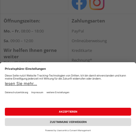
Öffnungszeiten:
Zahlungsarten
Mo. – Fr.
08:00 – 18:00
PayPal
Sa.
09:00 – 12:00
Onlineüberweisung
Wir helfen Ihnen gerne
Kreditkarte
weiter
Rechnung*
Tel.:
+49 6050 908030
E-Mail:
shop@holzland-
*Bonität vorausgesetzt
linkundbecker.de
Versand
Versandkosten
Impressum
AGB
Widerruf
Datenschutz
Reservierungsbedingungen
Vertrag widerrufen
©
HolzLand GmbH