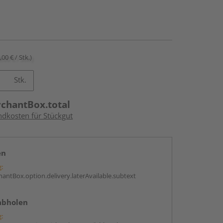
,00 € / Stk.)
Stk.
rchantBox.total
ndkosten für Stückgut
en
g:
antBox.option.delivery.laterAvailable.subtext
abholen
g: