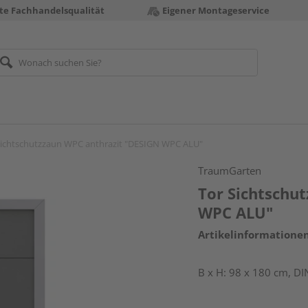
te Fachhandelsqualität
Eigener Montageservice
Sichtschutzzaun WPC anthrazit "DESIGN WPC ALU"
TraumGarten
Tor Sichtschu
WPC ALU"
Artikelinformatione
B x H: 98 x 180 cm, DIN