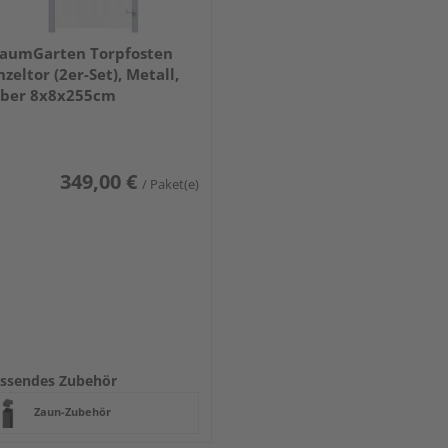
aumGarten Torpfosten
nzeltor (2er-Set), Metall,
lber 8x8x255cm
349,00 €
/ Paket(e)
ssendes Zubehör
Zaun-Zubehör