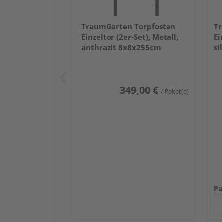
TraumGarten Torpfosten
Tr
Einzeltor (2er-Set), Metall,
Ei
anthrazit 8x8x255cm
si
349,00 €
/ Paket(e)
Pa