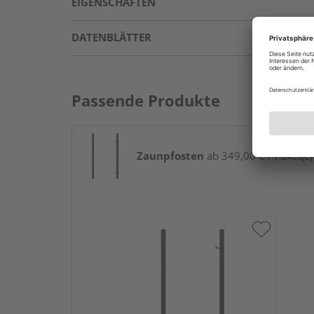
EIGENSCHAFTEN
DATENBLÄTTER
Passende Produkte
Zaunpfosten
ab 349,00 € / Paket(e)