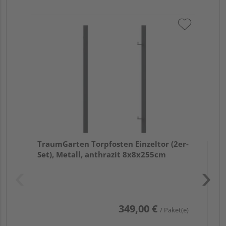
Tra
Set
TraumGarten Torpfosten Einzeltor (2er-
Set), Metall, anthrazit 8x8x255cm
Pas
349,00 €
/ Paket(e)