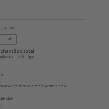
,00 € / Stk.)
Stk.
rchantBox.total
ndkosten für Stückgut
en
g:
antBox.option.delivery.laterAvailable.subtext
abholen
g: