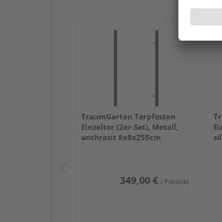
TraumGarten Torpfosten
Tr
Einzeltor (2er-Set), Metall,
Ei
anthrazit 8x8x255cm
si
349,00 €
/ Paket(e)