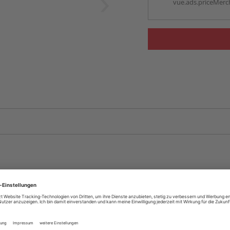
vue.ads.priceMerch