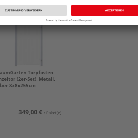
aumGarten Torpfosten
nzeltor (2er-Set), Metall,
lber 8x8x255cm
349,00 €
/ Paket(e)