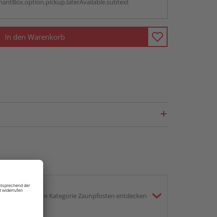
antBox.option.pickup.laterAvailable.subtext
In den Warenkorb
gesamte Kategorie Zaunpfosten entdecken